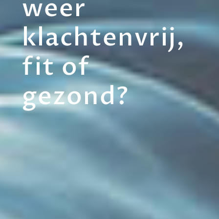
weer
klachtenvrij,
fit of
gezond?