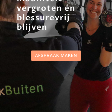
Wil jij je
sportprestaties
verbeteren, je
mobiliteit
vergroten én
blessurevrij
blijven